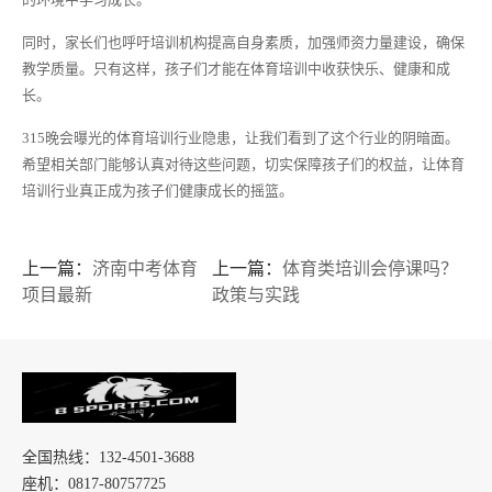
同时，家长们也呼吁培训机构提高自身素质，加强师资力量建设，确保
教学质量。只有这样，孩子们才能在体育培训中收获快乐、健康和成
长。
315晚会曝光的体育培训行业隐患，让我们看到了这个行业的阴暗面。
希望相关部门能够认真对待这些问题，切实保障孩子们的权益，让体育
培训行业真正成为孩子们健康成长的摇篮。
上一篇：
济南中考体育
上一篇：
体育类培训会停课吗？
项目最新
政策与实践
全国热线：132-4501-3688
座机：0817-80757725