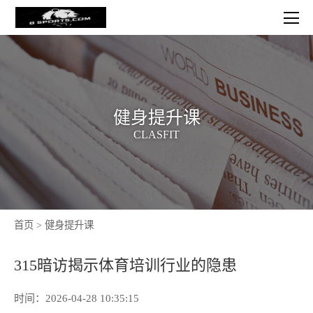
健身提升课
CLASFIT
首页
>
健身提升课
315暗访揭示体育培训行业的隐患
时间：2026-04-28 10:35:15