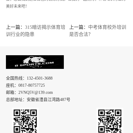
美好未来吧！
上一篇：
315暗访揭示体育培
上一篇：
中考体育校外培训
训行业的隐患
是否合法？
全国热线：132-4501-3688
座机：0817-80757725
邮箱：2VNQ5V@139.com
总部地址：安徽省澧县江湾路487号