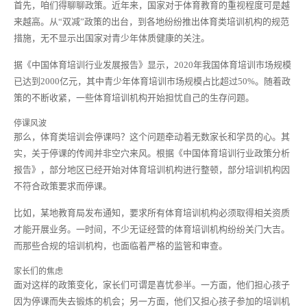
首先，咱们得聊聊政策。近年来，国家对于体育教育的重视程度可是越
来越高。从“双减”政策的出台，到各地纷纷推出体育类培训机构的规范
措施，无不显示出国家对青少年体质健康的关注。
据《中国体育培训行业发展报告》显示，2020年我国体育培训市场规模
已达到2000亿元，其中青少年体育培训市场规模占比超过50%。随着政
策的不断收紧，一些体育培训机构开始担忧自己的生存问题。
停课风波
那么，体育类培训会停课吗？这个问题牵动着无数家长和学员的心。其
实，关于停课的传闻并非空穴来风。根据《中国体育培训行业政策分析
报告》，部分地区已经开始对体育培训机构进行整顿，部分培训机构因
不符合政策要求而停课。
比如，某地教育局发布通知，要求所有体育培训机构必须取得相关资质
才能开展业务。一时间，不少无证经营的体育培训机构纷纷关门大吉。
而那些合规的培训机构，也面临着严格的监管和审查。
家长们的焦虑
面对这样的政策变化，家长们可谓是喜忧参半。一方面，他们担心孩子
因为停课而失去锻炼的机会；另一方面，他们又担心孩子参加的培训机