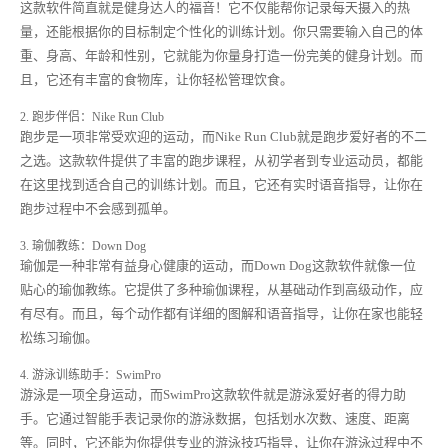
这款软件简直就是健身达人的福音！它不仅能帮你记录每天摄入的热
量，还能根据你的目标制定个性化的训练计划。你只需要输入自己的体
重、身高、年龄和性别，它就能为你量身打造一份完美的健身计划。而
且，它还有丰富的食物库，让你轻松管理饮食。
2. 跑步伴侣：Nike Run Club
跑步是一项非常受欢迎的运动，而Nike Run Club就是跑步爱好者的不二
之选。这款软件提供了丰富的跑步课程，从初学者到专业运动员，都能
在这里找到适合自己的训练计划。而且，它还有实时语音指导，让你在
跑步过程中不会感到孤单。
3. 瑜伽教练：Down Dog
瑜伽是一种非常有益身心健康的运动，而Down Dog这款软件就像一位
贴心的瑜伽教练。它提供了多种瑜伽课程，从基础动作到高级动作，应
有尽有。而且，每个动作都有详细的图解和语音指导，让你在家也能轻
松练习瑜伽。
4. 游泳训练助手：SwimPro
游泳是一项全身运动，而SwimPro这款软件就是游泳爱好者的得力助
手。它通过智能手表记录你的游泳数据，包括划水次数、速度、距离
等。同时，它还能为你提供专业的游泳技巧指导，让你在游泳过程中不