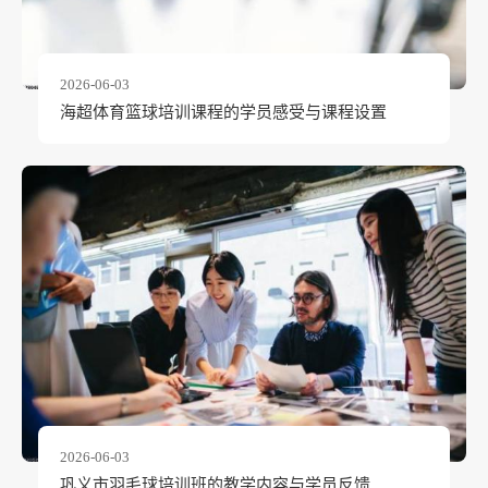
2026-06-03
海超体育篮球培训课程的学员感受与课程设置
2026-06-03
巩义市羽毛球培训班的教学内容与学员反馈