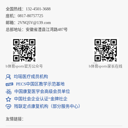
全国热线：132-4501-3688
座机：0817-80757725
邮箱：2VNQ5V@139.com
总部地址：安徽省澧县江湾路487号
b体育sports官方公众号
b体育sports家长在线
均瑶医疗成员机构
PECS中国区教学示范基地
中国康复医学会高级会员单位
中国社会企业认证“金牌社企
残联定点康复机构（部分服务中心）
友情链接：