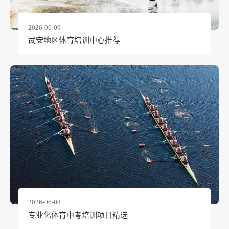
2026-06-09
武安地区体育培训中心推荐
2026-06-08
专业化体育中考培训项目精选