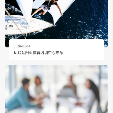
2026-06-04
凤岭站附近体育培训中心推荐