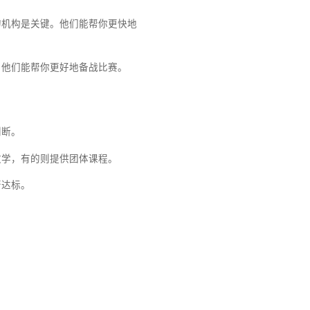
仅仅为了强身健体？每个人的需求都不一样，所
要。他们通常会提供有针对性的训练计划，帮助
验、专业教练的机构是关键。他们能帮你更快地
机构至关重要。他们能帮你更好地备战比赛。
教学成果等来判断。
构提供一对一教学，有的则提供团体课程。
、卫生条件是否达标。