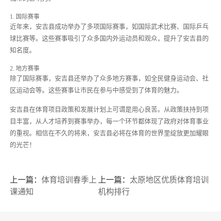
1. 国际赛事
近年来，安吉县成功举办了多项国际赛事，如国际武术比赛、国际乒乓
球比赛等。这些赛事吸引了众多国内外运动员和观众，提升了安吉县的
知名度。
2. 地方赛事
除了国际赛事，安吉县还举办了众多地方赛事，如全民健身运动会、社
区运动会等。这些赛事让市民在参与中感受到了体育的魅力。
安吉县在体育项目政策和发展计划上可谓是用心良苦。从政策扶持到项
目丰富，从人才培养到赛事举办，每一个环节都体现了政府对体育事业
的重视。相信在不久的将来，安吉县必将在体育的世界里绽放更加耀眼
的光芒！
上一篇：
体育培训春季上
上一篇：
太原地区优质体育培训
课通知
机构排行