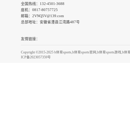
上一篇：
孩子是否能学习
全国热线：132-4501-3688
座机：0817-80757725
邮箱：2VNQ5V@139.com
总部地址：安徽省澧县江湾路487号
友情链接：