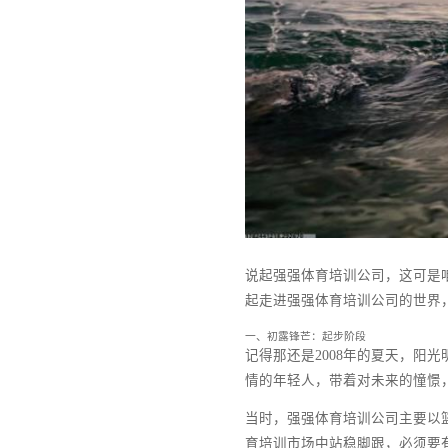
说起强强体育培训公司，
起走进强强体育培训公司