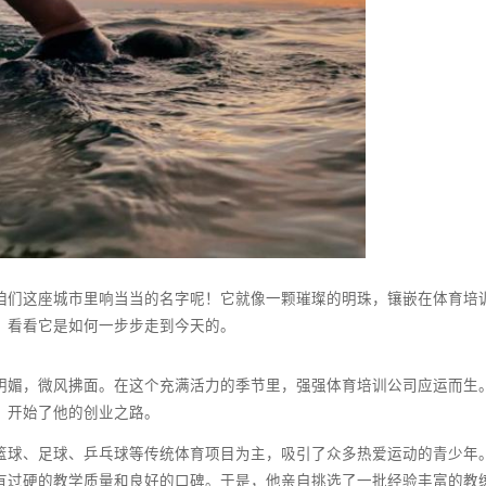
这可是咱们这座城市里响当当的名字呢！它就像一颗璀璨的明珠，
的世界，看看它是如何一步步走到今天的。