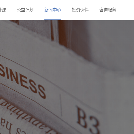
s
健身提升课
公益计划
新闻中心
投资伙伴