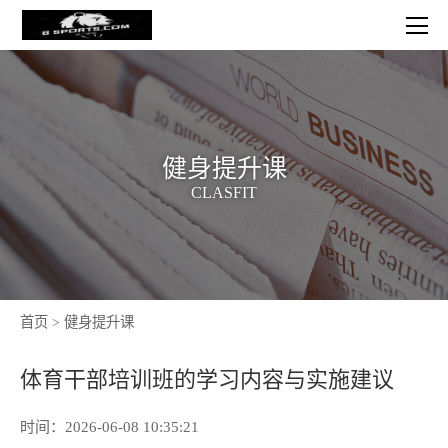
健身提升课
CLASFIT
首页
>
健身提升课
体育干部培训班的学习内容与实施建议
时间：2026-06-08 10:35:21