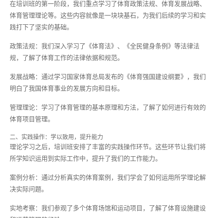
在培训班的第一阶段，我们重点学习了体育政策法规、体育发展战略、
体育管理理论等。这些内容就像是一块块基石，为我们后续的学习和实
践打下了坚实的基础。
政策法规：我们深入学习了《体育法》、《全民健身条例》等法律法
规，了解了体育工作的法律依据和规范。
发展战略：通过学习国家体育总局发布的《体育强国建设纲要》，我们
明白了我国体育事业的发展方向和目标。
管理理论：学习了体育管理的基本原理和方法，了解了如何进行有效的
体育项目管理。
二、实践操作：学以致用，提升能力
理论学习之后，培训班安排了丰富的实践操作环节。这些环节让我们将
所学知识运用到实际工作中，提升了我们的工作能力。
案例分析：通过分析真实的体育案例，我们学会了如何运用所学理论解
决实际问题。
实地考察：我们参观了多个体育场馆和运动项目，了解了体育设施建设