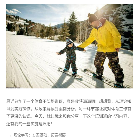
最近参加了一个体育干部培训班，真是收获满满啊！想想看，从理论知
识到实践操作，从政策解读到案例分析，每一环节都让我对体育工作有
了更深的认识。今天，就让我来和你分享一下这个培训班的学习内容，
还有我的一些实施建议吧！
一、理论学习：夯实基础，拓宽视野