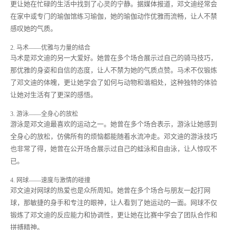
更让她在忙碌的生活中找到了心灵的宁静。据媒体报道，邓文迪经常会
在家中或专门的瑜伽馆练习瑜伽，她的瑜伽动作优雅而流畅，让人不禁
感叹她的气质。
2. 马术——优雅与力量的结合
马术是邓文迪的另一大爱好。她曾在多个场合展示过自己的骑马技巧，
那优雅的身姿和自信的态度，让人不禁为她的气质点赞。马术不仅锻炼
了邓文迪的体魄，更让她学会了如何与动物和谐相处，这种独特的体验
让她对生活有了更深的感悟。
3. 游泳——全身心的放松
游泳是邓文迪最喜欢的运动之一。她曾在多个场合表示，游泳让她感到
全身心的放松，仿佛所有的烦恼都能随着水流冲走。邓文迪的游泳技巧
也非常了得，她曾在公开场合展示过自己的蛙泳和自由泳，让人惊叹不
已。
4. 网球——速度与激情的碰撞
邓文迪对网球的热爱也是众所周知。她曾在多个场合与朋友一起打网
球，那敏捷的身手和专注的眼神，让人看到了她运动的一面。网球不仅
锻炼了邓文迪的反应能力和协调性，更让她在比赛中学会了团队合作和
拼搏精神。